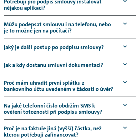
Potřebuji pro podpis smlouvy instalovat
nějakou aplikaci?
Není potřeba, dokument podepíšete pomocí
Můžu podepsat smlouvu i na telefonu, nebo
je to možné jen na počítači?
webové aplikace ve svém prohlížeči.
Smluvní dokumentaci můžete podepsat na
Jaký je další postup po podpisu smlouvy?
jakémkoliv koncovém zařízení.
Po uhrazení akontace (0-60 %) smluvní
Jak a kdy dostanu smluvní dokumentaci?
dokumentaci zpracujeme a podepíšeme z
naší strany. Následně Vám i zašleme
Smluvní dokumentaci obdržíte obratem do
Proč mám uhradit první splátku z
bankovního účtu uvedeném v žádosti o úvěr?
doporučeně (poštou) velký technický průkaz
e-mailu po podpisu smlouvy z naší strany.
pro případné změny (provozovatel/majitel).
Na jaké telefonní číslo obdržím SMS k
ověření totožnosti při podpisu smlouvy?
Podle zák. č. 253/2008 Sb., o některých
opatřeních proti legalizaci výnosů z trestné
Na telefonní číslo, které bylo uvedeno ve vaší
Proč je na faktuře jiná (vyšší) částka, než
činnosti a financování terorismu, je
kterou potřebuji zafinancovat?
smlouvě.