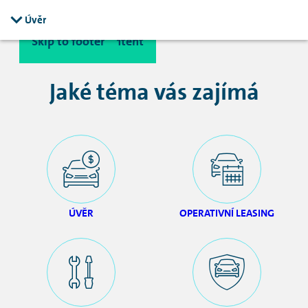
Úvěr
Skip to main content
Skip to footer
Jaké téma vás zajímá
ÚVĚR
OPERATIVNÍ LEASING