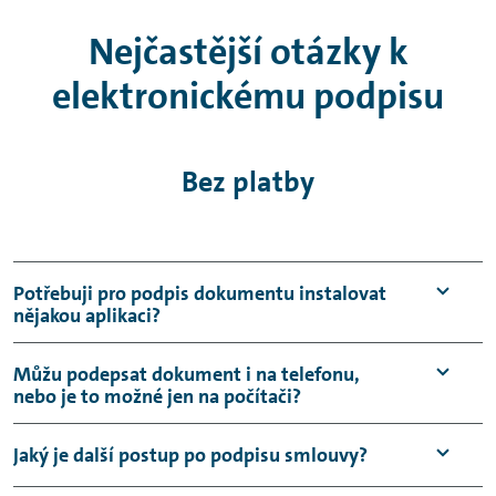
Nejčastější otázky k
elektronickému podpisu
Bez platby
Potřebuji pro podpis dokumentu instalovat
nějakou aplikaci?
Není potřeba, dokument podepíšete pomocí
Můžu podepsat dokument i na telefonu,
nebo je to možné jen na počítači?
webové aplikace ve svém prohlížeči.
Smluvní dokumentaci můžete podepsat na
Jaký je další postup po podpisu smlouvy?
jakémkoliv koncovém zařízení.