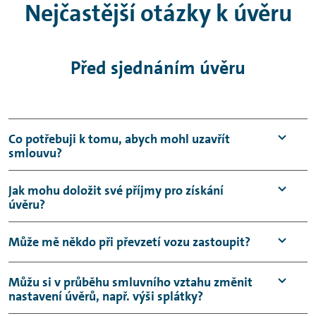
Nejčastější otázky k úvěru
Před sjednáním úvěru
Co potřebuji k tomu, abych mohl uzavřít
smlouvu?
Předpokládáme, že je Vám 18 let a více.
Jak mohu doložit své příjmy pro získání
úvěru?
Potřebujeme jen 2 doklady totožnosti s vaší
fotografií, a příp.
plnou moc pro zastupování
Pokud žádáte o úvěr jako spotřebitel, své
Může mě někdo při převzetí vozu zastoupit?
společnosti.
příjmy z pracovní činnosti můžete doložit:
U spotřebitelů ještě originální elektronické
Ano, jen budeme potřebovat ověřenou plnou
Můžu si v průběhu smluvního vztahu změnit
výpisy z běžného účtu (z více běžných
výpisy z běžného účtu (z více běžných účtů)
nastavení úvěrů, např. výši splátky?
moc pro tuto událost. Zde je odkaz
účtů) za poslední ukončené 4 měsíce,
za poslední ukončené 4 kalendářní měsíce, ze