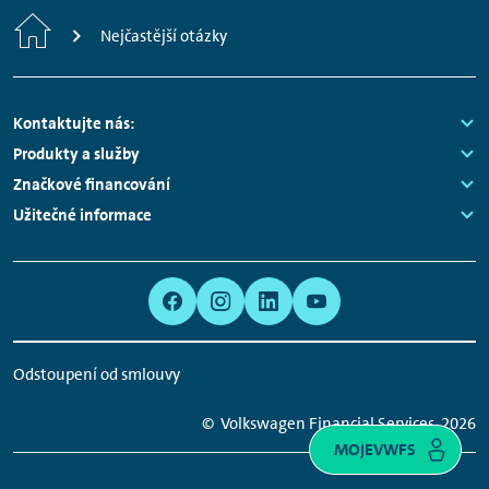
Home
Nejčastější otázky
Footer
Kontaktujte nás:
Navigation
Links:
Produkty a služby
Links:
Značkové financování
Links:
Užitečné informace
Links:
Meta
Social
Navigation
Media
Network
Odstoupení od smlouvy
Links
© Volkswagen Financial Services
2026
MOJEVWFS