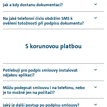
Smluvní dokumentaci zpracujeme a
Jak a kdy dostanu dokumentaci?
podepíšeme z naší strany.
Dokumentaci obdržíte obratem do e-mailu
Na jaké telefonní číslo obdržím SMS k
ověření totožnosti při podpisu dokumentu?
po podpisu smlouvy z naší strany.
Na telefonní číslo, které bylo uvedeno ve
smlouvě.
S korunovou platbou
Potřebuji pro podpis smlouvy instalovat
nějakou aplikaci?
Není potřeba, dokument podepíšete pomocí
Můžu podepsat smlouvu i na telefonu, nebo
je to možné jen na počítači?
webové aplikace ve svém prohlížeči.
Smluvní dokumentaci můžete podepsat na
Jaký je další postup po podpisu smlouvy?