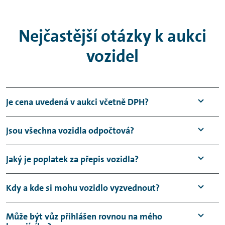
pomocí aplikace Chargee.
Nejčastější otázky k aukci
vozidel
Je cena uvedená v aukci včetně DPH?
Ano, výsledná cena je uvedena včetně DPH.
Jsou všechna vozidla odpočtová?
Většina nabízených vozidel je odpočtová, ale
Jaký je poplatek za přepis vozidla?
mimořádně se mohou v nabídce objevit
vozidla, u nichž DPH nelze odpočítat. Sazba
Poplatek za přepis vozidla na dražitele
Kdy a kde si mohu vozidlo vyzvednout?
DPH je vždy uvedena v kartě vozidla níže
neúčtujeme a k výsledné ceně vozidla Vám
uvedeným způsobem:
nebudou účtovány žádné poplatky.
V případě autorizovaných partnerů
Může být vůz přihlášen rovnou na mého