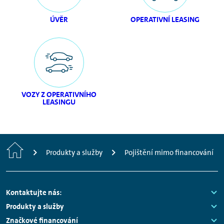
ÚVĚR
OPERATIVNÍ LEASING
VOZY Z OPERATIVNÍHO
LEASINGU
Home
Produkty a služby
Pojištění mimo financování
Footer
Kontaktujte nás:
Navigation
Links:
Produkty a služby
Links:
Značkové financování