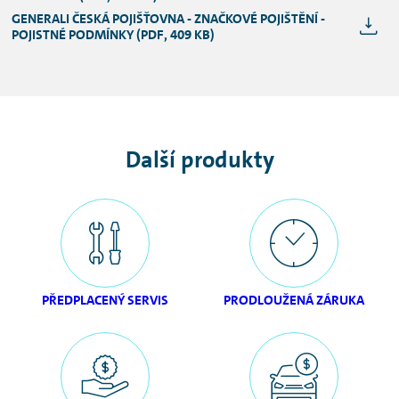
dostupnější variantu nebo specifické
GENERALI ČESKÁ POJIŠŤOVNA - ZNAČKOVÉ POJIŠTĚNÍ -
kombinace rizik.
POJISTNÉ PODMÍNKY (PDF, 409 KB)
Další produkty
PŘEDPLACENÝ SERVIS
PRODLOUŽENÁ ZÁRUKA