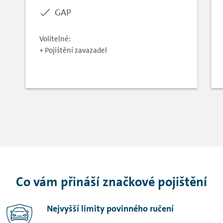
Included:
GAP
Volitelné:
+ Pojištění zavazadel
Co vám přináší značkové pojištění
Nejvyšší limity povinného ručení