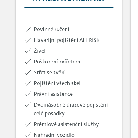
Included:
Povinné ručení
Included:
Havarijní pojištění ALL RISK
Included:
Živel
Included:
Poškození zvířetem
Included:
Střet se zvěří
Included:
Pojištění všech skel
Included:
Právní asistence
Included:
Dvojnásobné úrazové pojištění
celé posádky
Included:
Prémiové asistenční služby
Included:
Náhradní vozidlo