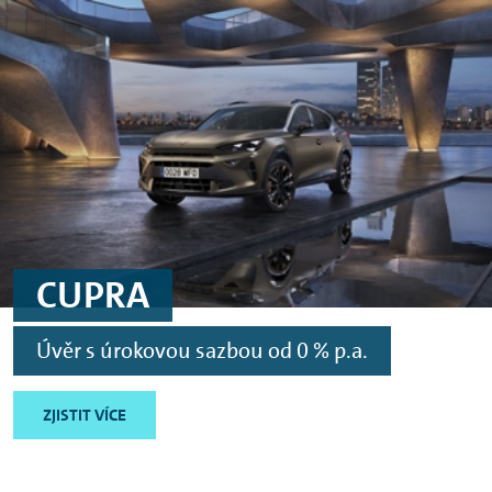
Skip to main content
Skip to footer
CUPRA
Úvěr s úrokovou sazbou od 0 % p.a.
ZJISTIT VÍCE