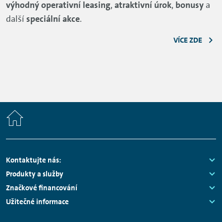
výhodný operativní leasing
,
atraktivní úrok
,
bonusy
a
další
speciální akce
.
VÍCE ZDE
Home
Footer
Kontaktujte nás:
Navigation
Links:
Produkty a služby
Links:
Značkové financování
Links:
Užitečné informace
Links: