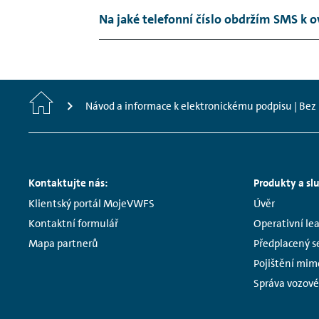
Dokumentaci obdržíte obratem do e-mai
Na jaké telefonní číslo obdržím SMS k 
Na telefonní číslo, které bylo uvedeno 
Home
Návod a informace k elektronickému podpisu | Bez
Footer
Kontaktujte nás:
Produkty a sl
Navigation
Links:
Links:
Klientský portál MojeVWFS
Úvěr
Kontaktní formulář
Operativní le
Mapa partnerů
Předplacený se
Pojištění mim
Správa vozov