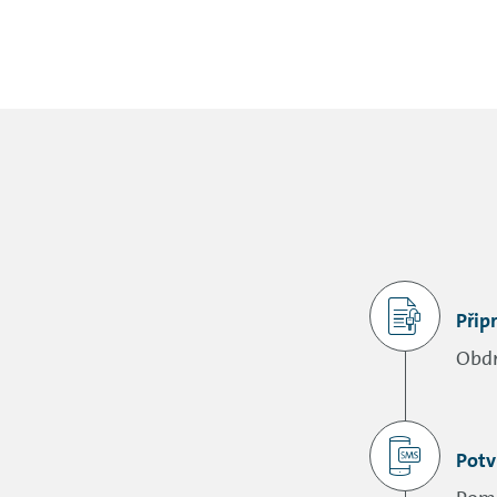
Přip
Obdr
Potvr