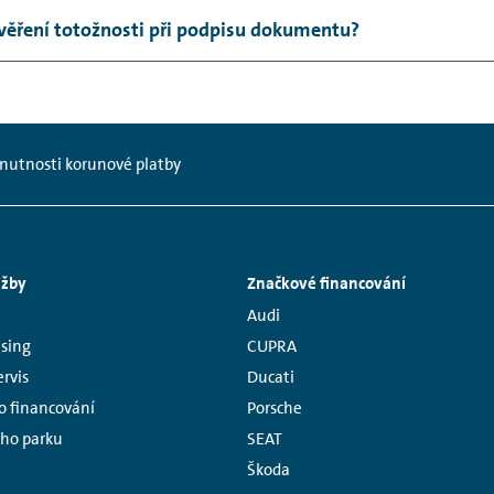
lu po podpisu smlouvy z naší strany.
ověření totožnosti při podpisu dokumentu?
ve smlouvě.
 nutnosti korunové platby
užby
Značkové financování
Links:
Audi
asing
CUPRA
rvis
Ducati
o financování
Porsche
ého parku
SEAT
Škoda