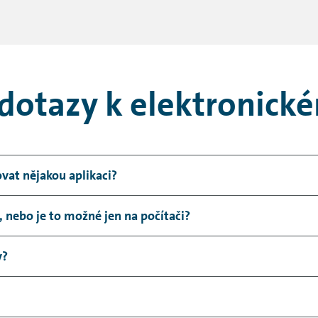
 dotazy k elektronic
vat nějakou aplikaci?
ocí webové aplikace ve svém prohlížeči.
nebo je to možné jen na počítači?
na jakémkoliv koncovém zařízení.
y?
píšeme z naší strany.