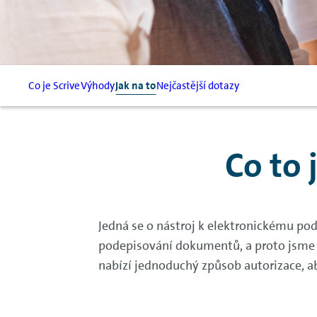
Co je Scrive
Výhody
Jak na to
Nejčastější dotazy
Co to 
Jedná se o nástroj k elektronickému p
podepisování dokumentů, a proto jsme s
nabízí jednoduchý způsob autorizace, 