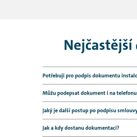
Nejčastější
Potřebuji pro podpis dokumentu instalo
Není potřeba, dokument podepíšete pom
Můžu podepsat dokument i na telefonu, 
Smluvní dokumentaci můžete podepsat 
Jaký je další postup po podpisu smlouv
Smluvní dokumentaci zpracujeme a pode
Jak a kdy dostanu dokumentaci?