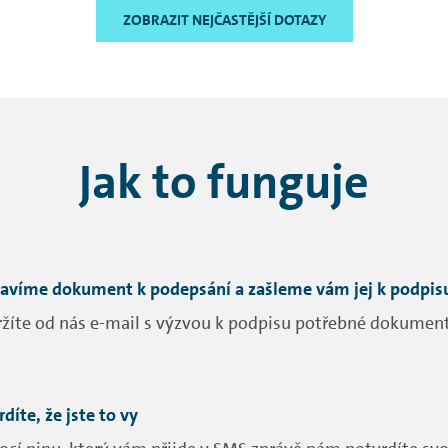
ZOBRAZIT NEJČASTĚJŠÍ DOTAZY
Jak to funguje
ravíme dokument k podepsání a zašleme vám jej k podpis
žíte od nás e-mail s výzvou k podpisu potřebné dokumen
díte, že jste to vy