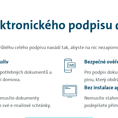
ektronického podpisu
ůběhu celého podpisu navádí tak, abyste na nic nezapomně
oliv
Bezpečné ověře
u potřebných dokumentů a
Pro podpis doku
dlí domova.
pinu, který obdr
Bez instalace a
nemusíte dokumenty
Nemusíte stahov
o své e-mailové schránky.
podepíšete přím