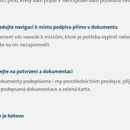
cí pinu, který vám přijde v SMS zprávě nám potvrdíte svo
edujte navigaci k místu podpisu přímo v dokumentu
ment vás navede k místům, které je potřeba vyplnit nebo
te na nic nezapomněli.
ejte na potvrzení a dokumentaci
okumenty podepíšeme i my prostřednictvím prodejce, při
 podepsaná dokumentace a zelená karta.
e je hotovo