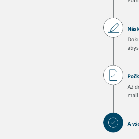
Pomo
Násl
Doku
abys
Počk
Až d
mail
A vš