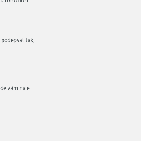
u totožnost.
 podepsat tak,
jde vám na e-