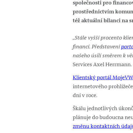
společnosti pro financo
prostřednictvím komuni
též aktuální bilanci na 
„Stále vyšší procento kl
financí. Představení
port
našeho úsilí směrem k vět
Services Axel Herrmann.
Klientský portál MojeV
internetového prohlížeče 
dní v roce.
Škálu jednotlivých úkonů,
plánuje do budoucna neus
změnu kontaktních údaj