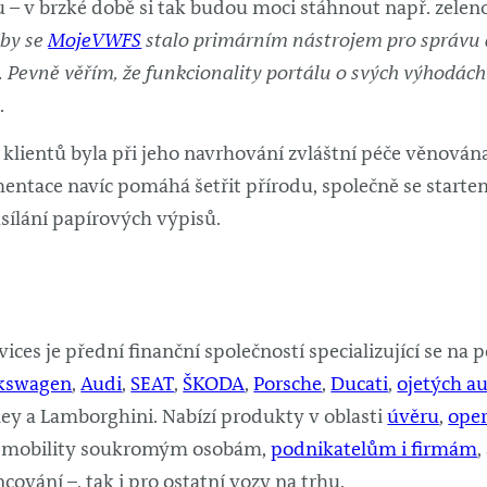
ou – v brzké době si tak budou moci stáhnout např. zele
aby se
MojeVWFS
stalo primárním nástrojem pro správu
í. Pevně věřím, že funkcionality portálu o svých výhodác
.
a klientů byla při jeho navrhování zvláštní péče věnov
entace navíc pomáhá šetřit přírodu, společně se starte
asílání papírových výpisů.
ices je přední finanční společností specializující se na
kswagen
,
Audi
,
SEAT
,
ŠKODA
,
Porsche
,
Ducati
,
ojetých a
ey a Lamborghini. Nabízí produkty v oblasti
úvěru
,
oper
eb mobility soukromým osobám,
podnikatelům i firmám
,
cování –, tak i pro ostatní vozy na trhu.