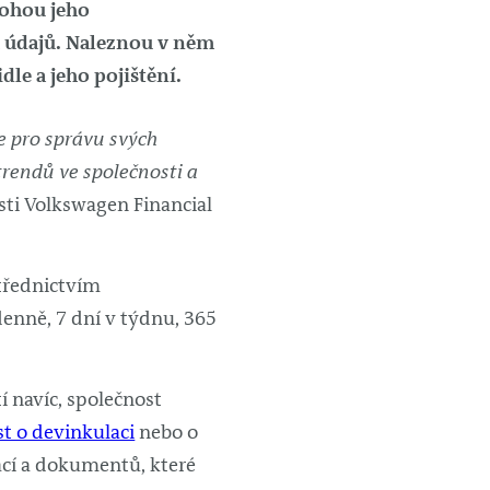
mohou jeho
h údajů. Naleznou v něm
le a jeho pojištění.
e pro správu svých
trendů ve společnosti a
sti Volkswagen Financial
střednictvím
denně, 7 dní v týdnu, 365
í navíc, společnost
t o devinkulaci
nebo o
ací a dokumentů, které