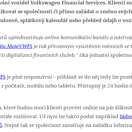
vání vozidel Volkswagen Financial Services. Klienti 
kovat se společností či přímo zažádat o změnu svýc
smlouvě, splátkový kalendář nebo přehled údajů o vozid
ientů upřednostňuje online komunikační kanály a nástroj
álu MojeVWFS
je tak přirozeným vyústěním měnících se 
ší digitalizaci finančních služeb,“
říká jednatel společno
WFS
je plně responzivní – přihlásit se do něj tedy lze pro
z počítače, mobilu nebo tabletu. Přístupný je 24 hodin 
 které budou moci klienti provést online na pár kliknut
tále rozšiřovat. Už nyní lze takto podat například
žádos
ů
. Stejně tak se společnost zaměřuje na nabídku inform