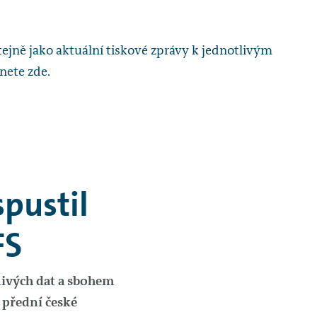
tejně jako aktuální tiskové zprávy k jednotlivým
nete zde.
pustil
FS
tlivých dat a sbohem
 přední české