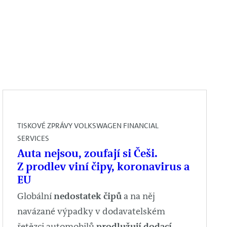
TISKOVÉ ZPRÁVY VOLKSWAGEN FINANCIAL
SERVICES
Auta nejsou, zoufají si Češi.
Z prodlev viní čipy, koronavirus a
EU
Globální
nedostatek čipů
a na něj
navázané výpadky v dodavatelském
řetězci automobilů
prodlužují dodací