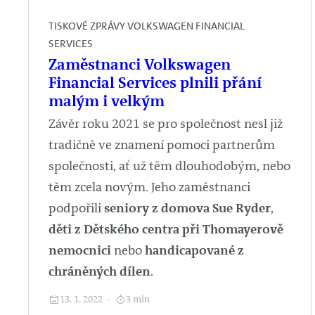
TISKOVÉ ZPRÁVY VOLKSWAGEN FINANCIAL
SERVICES
Zaměstnanci Volkswagen
Financial Services plnili přání
malým i velkým
Závěr roku 2021 se pro společnost nesl již
tradičně ve znamení pomoci partnerům
společnosti, ať už těm dlouhodobým, nebo
těm zcela novým. Jeho zaměstnanci
podpořili
seniory z domova Sue Ryder
,
děti z Dětského centra při Thomayerově
nemocnici
nebo
handicapované z
chráněných dílen
.
13. 1. 2022
3 min