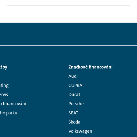
užby
Značkové financování
Links:
Audi
asing
CUPRA
rvis
Ducati
o financování
Porsche
ého parku
SEAT
Škoda
Volkswagen