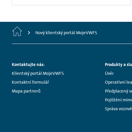
Home
Nový klientský portál MojeVWFS
Footer
Kontaktujte nás:
Produkty a sl
Links:
Links:
Navigation
Klientský portál MojeVWFS
Úvěr
Kontaktní formulář
Operativní le
Mapa partnerů
Předplacený se
Pojištění mim
Správa vozov