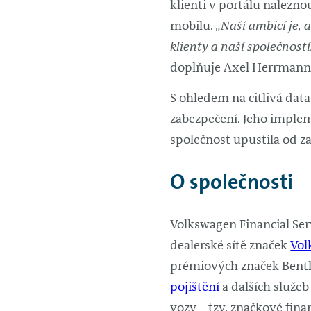
klienti v portálu nalezn
mobilu.
„Naší ambicí je, 
klienty a naší společnost
doplňuje Axel Herrmann
S ohledem na citlivá dat
zabezpečení. Jeho implem
společnost upustila od z
O společnosti
Volkswagen Financial Serv
dealerské sítě značek
Vol
prémiových značek Bentl
pojištění
a dalších služ
vozy – tzv. značkové finan