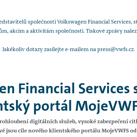
stavitelů společnosti Volkswagen Financial Services, s
m, akcím a aktivitám společnosti. Tiskové zprávy nalez
Jakékoliv dotazy zasílejte e-mailem na press@vwfs.cz.
n Financial Services s
entský portál MojeVW
Prohloubení digitálních služeb, vysoké zabezpečení ci
vé jsou cíle nového klientského portálu MojeVWFS od