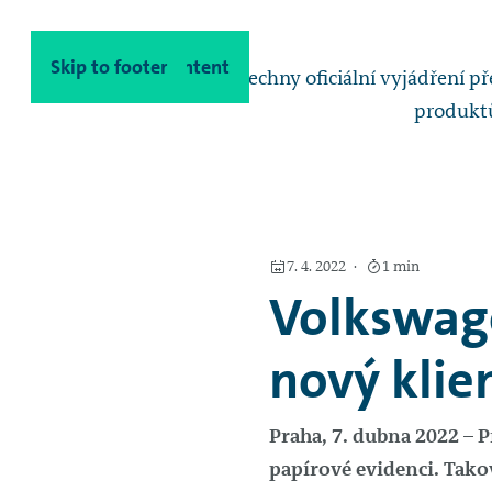
Skip to main content
Skip to footer
Poskytneme vám všechny oficiální vyjádření před
produktů
7. 4. 2022
1 min
Volkswage
nový kli
Praha, 7. dubna 2022 – 
papírové evidenci. Tako