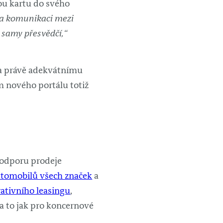
nou kartu do svého
 a komunikaci mezi
h samy přesvědčí,“
ána právě adekvátnímu
m nového portálu totiž
 podporu prodeje
utomobilů všech značek
a
ativního leasingu
,
 a to jak pro koncernové