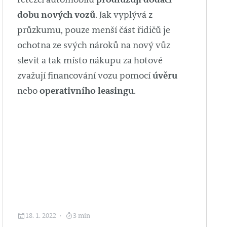
dobu nových vozů
. Jak vyplývá z
průzkumu, pouze menší část řidičů je
ochotna ze svých nároků na nový vůz
slevit a tak místo nákupu za hotové
zvažují financování vozu pomocí
úvěru
nebo
operativního leasingu
.
18. 1. 2022
3 min