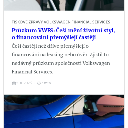
TISKOVÉ ZPRÁVY VOLKSWAGEN FINANCIAL SERVICES
Průzkum VWFS: Češi mění životní styl,
o financování přemýšlejí častěji
Češi častěji než dříve přemýšlejí o
financování na leasing nebo úvěr. Zjistil to
nedávný průzkum společnosti Volkswagen
Financial Services.
5. 8. 2025
2 min