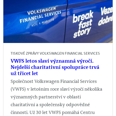
TISKOVÉ ZPRÁVY VOLKSWAGEN FINANCIAL SERVICES
VWFS letos slaví významná výročí.
Nejdelší charitativní spolupráce trvá
už třicet let
Společnost Volkswagen Financial Services
(VWFS) v letošním roce slaví výročí několika
významných partnerství v oblasti
charitativní a společensky odpovědné
činnosti. Už 30 let VWFS pomáhá Centru