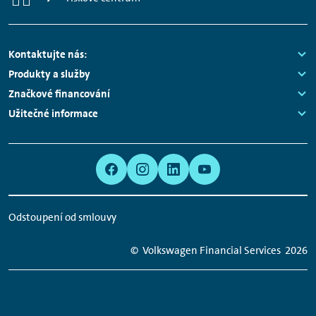
Footer
Kontaktujte nás:
Links:
Produkty a služby
Navigation
Links:
Značkové financování
Links:
Užitečné informace
Links:
Meta
Social
Navigation
Media
Network
Odstoupení od smlouvy
Links
© Volkswagen Financial Services
2026