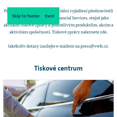
Poskytneme vám všechny oficiální vyjádření představitelů
Skip to main content
Skip to footer
společnosti Volkswagen Financial Services, stejně jako
aktuální tiskové zprávy k jednotlivým produktům, akcím a
aktivitám společnosti. Tiskové zprávy naleznete zde.
Jakékoliv dotazy zasílejte e-mailem na press@vwfs.cz.
Tiskové centrum