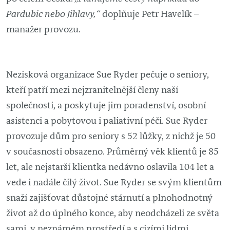
Pardubic nebo Jihlavy,“
doplňuje Petr Havelík –
manažer provozu.
Nezisková organizace Sue Ryder pečuje o seniory,
kteří patří mezi nejzranitelnější členy naší
společnosti, a poskytuje jim poradenství, osobní
asistenci a pobytovou i paliativní péči. Sue Ryder
provozuje dům pro seniory s 52 lůžky, z nichž je 50
v současnosti obsazeno. Průměrný věk klientů je 85
let, ale nejstarší klientka nedávno oslavila 104 let a
vede i nadále čilý život. Sue Ryder se svým klientům
snaží zajišťovat důstojné stárnutí a plnohodnotný
život až do úplného konce, aby neodcházeli ze světa
sami, v neznámém prostředí a s cizími lidmi.