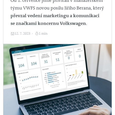
Od 1. července jsme přivítali v manažerském
týmu VWFS novou posilu Jiřího Berana, který
převzal vedení marketingu a komunikaci
se značkami koncernu Volkswagen
.
12. 7. 2023
1 min