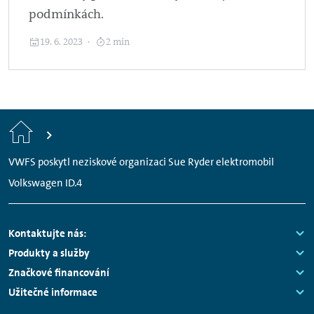
podmínkách.
19. 6. 2023
2 min
Home
VWFS poskytl neziskové organizaci Sue Ryder elektromobil
Volkswagen ID.4
Footer
Kontaktujte nás:
Links:
Produkty a služby
Navigation
Links:
Značkové financování
Links:
Užitečné informace
Links: