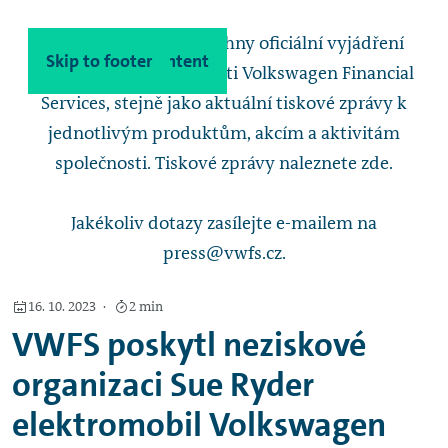
Poskytneme vám všechny oficiální vyjádření
Skip to main content
Skip to footer
představitelů společnosti Volkswagen Financial
Services, stejně jako aktuální tiskové zprávy k
jednotlivým produktům, akcím a aktivitám
společnosti. Tiskové zprávy naleznete zde.
Jakékoliv dotazy zasílejte e-mailem na
press@vwfs.cz.
16. 10. 2023
2 min
VWFS poskytl neziskové
organizaci Sue Ryder
elektromobil Volkswagen