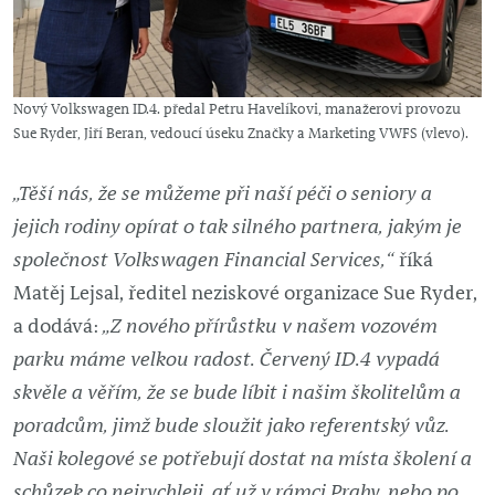
Nový Volkswagen ID.4. předal Petru Havelíkovi, manažerovi provozu
Sue Ryder, Jiří Beran, vedoucí úseku Značky a Marketing VWFS (vlevo).
„Těší nás, že se můžeme při naší péči o seniory a
jejich rodiny opírat o tak silného partnera, jakým je
společnost Volkswagen Financial Services,“
říká
Matěj Lejsal, ředitel neziskové organizace Sue Ryder,
a dodává:
„Z nového přírůstku v našem vozovém
parku máme velkou radost. Červený ID.4 vypadá
skvěle a věřím, že se bude líbit i našim školitelům a
poradcům, jimž bude sloužit jako referentský vůz.
Naši kolegové se potřebují dostat na místa školení a
schůzek co nejrychleji, ať už v rámci Prahy, nebo po