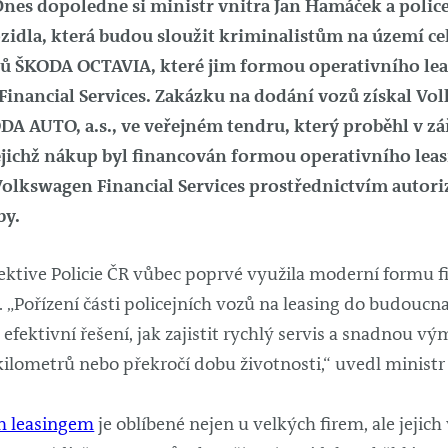
Dnes dopoledne si ministr vnitra Jan Hamáček a police
ozidla, která budou sloužit kriminalistům na území ce
ů ŠKODA OCTAVIA, které jim formou operativního leas
inancial Services. Zakázku na dodání vozů získal Vo
DA AUTO, a.s., ve veřejném tendru, který proběhl v zář
 jejichž nákup byl financován formou operativního l
Volkswagen Financial Services prostřednictvím autoriz
by.
pektive Policie ČR vůbec poprvé využila moderní formu f
. „Pořízení části policejních vozů na leasing do budoucn
fektivní řešení, jak zajistit rychlý servis a snadnou v
ilometrů nebo překročí dobu životnosti,“ uvedl ministr
m leasingem
je oblíbené nejen u velkých firem, ale jejich