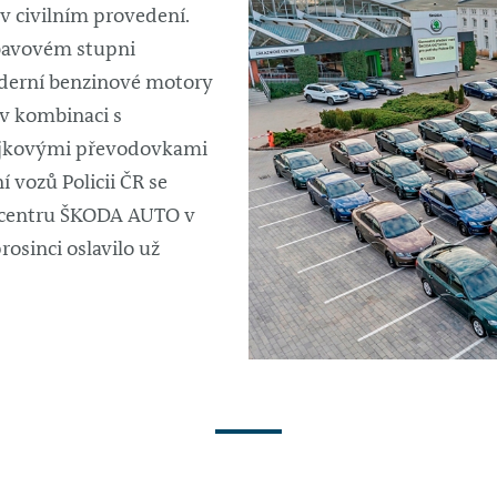
 civilním provedení.
bavovém stupni
derní benzinové motory
 v kombinaci s
jkovými převodovkami
 vozů Policii ČR se
 centru ŠKODA AUTO v
rosinci oslavilo už