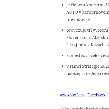
je členem koncernu V
AUTO v koncernovém s
převodovky
provozuje tři výrobní
Slovensku, v Alžírsku
Ukrajině a v Kazachst
zaměstnává celosvětov
v rámci Strategie 202
nabízející nejlepší ře
www.vwfs.cz
ǀ
Facebook
ǀ