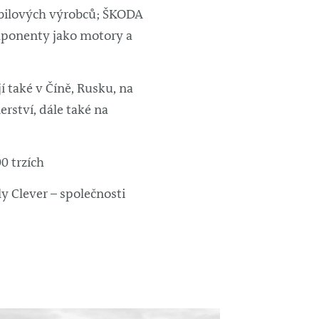
obilových výrobců; ŠKODA
mponenty jako motory a
 také v Číně, Rusku, na
rství, dále také na
0 trzích
y Clever – společnosti