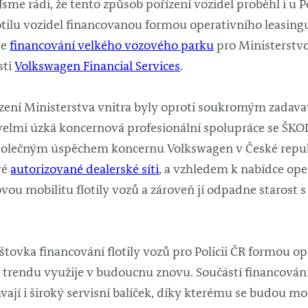
 Jsme rádi, že tento způsob pořízení vozidel proběhl i u P
lotilu vozidel financovanou formou operativního leasing
je
financování velkého vozového parku
pro Ministerstvo 
sti
Volkswagen Financial Services
.
zení Ministerstva vnitra byly oproti soukromým zadav
velmi úzká koncernová profesionální spolupráce se ŠKODA
polečným úspěchem koncernu Volkswagen v České republi
vé
autorizované dealerské síti
, a vzhledem k nabídce op
ovou mobilitu flotily vozů a zároveň jí odpadne starost
laštovka financování flotily vozů pro Policii ČR formou o
o trendu využije v budoucnu znovu. Součástí financování
skávají i široký servisní balíček, díky kterému se budou m