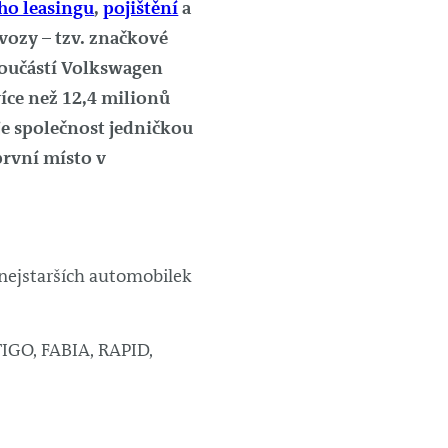
ho leasingu
,
pojištění
a
 vozy – tzv. značkové
součástí Volkswagen
více než 12,4 milionů
je společnost jedničkou
první místo v
 nejstarších automobilek
IGO, FABIA, RAPID,