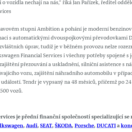
 o vozidla nechají na nás,“ říká Jan Pařízek, ředitel oddě
vices
bavovém stupni Ambition a pohání je moderní benzinové
aci s automatickými dvouspojkovými převodovkami D
vláštních úprav, tudíž je v běžném provozu nelze rozezn
swagen Financial Services i všechny potřeby spojené s j
 zajištění přezouvání a uskladnění, silniční asistence s
ávajícího vozu, zajištění náhradního automobilu v přípa
h událostí. Tendr je vypsaný na 48 měsíců, přičemž po 2
500 vozů.
vices je přední finanční společností specializující s
lkswagen
,
Audi
,
SEAT
,
ŠKODA
,
Porsche
,
DUCATI
a
konc