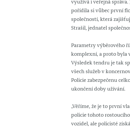
využívá i veřejná správa.
pořídila si vůbec první f
společností, která zajišťu
Strašil, jednatel společno
Parametry výběrového ří
komplexní, a proto byla 
Výsledek tendru je tak s
všech služeb v koncerno
Policie zabezpečenu celk
ukončení doby užívání.
„Věříme, že je to první v
policie tohoto rostoucíh
vozidel, ale policisté zí