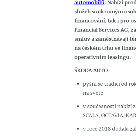
automobilů
. Nabízí pro
služeb soukromým oso
financování, tak i pro o
Financial Services AG, 
smluv a zaměstnávají té
na českém trhu ve finan
operativním leasingu.
ŠKODA AUTO
pyšní se tradicí od r
na světě
v současnosti nabízí
SCALA, OCTAVIA, KA
v roce 2018 dodala z