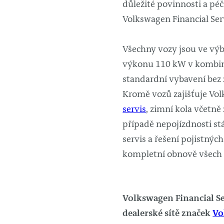
důležité povinnosti a péči
Volkswagen Financial Ser
Všechny vozy jsou ve vý
výkonu 110 kW v kombin
standardní vybavení bez z
Kromě vozů zajišťuje Volk
servis
, zimní kola včetně
případě nepojízdnosti st
servis a řešení pojistnýc
kompletní obnově všech 
Volkswagen Financial Ser
dealerské sítě značek
Vo