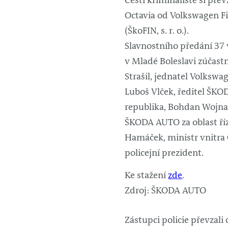
Čeští kriminalisté si pře
Octavia od Volkswagen Fi
(ŠkoFIN, s. r. o.).
Slavnostního předání 37 
v Mladé Boleslavi zúčastni
Strašil, jednatel Volkswag
Luboš Vlček, ředitel ŠK
republika, Bohdan Wojnar
ŠKODA AUTO za oblast říz
Hamáček, ministr vnitra Č
policejní prezident.
Ke stažení
zde
.
Zdroj: ŠKODA AUTO
Zástupci policie převzal