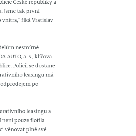
olicie České republiky a
u. Jsme tak první
vnitra,“ říká Vratislav
atelům nesmírně
 AUTO, a. s., klíčová.
ce. Policii se dostane
erativního leasingu má
 s odprodejem po
perativního leasingu a
 není pouze flotila
oci věnovat plně své