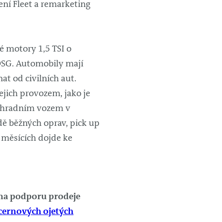
lení Fleet a remarketing
 motory 1,5 TSI o
SG. Automobily mají
at od civilních aut.
ejich provozem, jako je
 náhradním vozem v
dě běžných oprav, pick up
4 měsících dojde ke
e na podporu prodeje
ernových ojetých