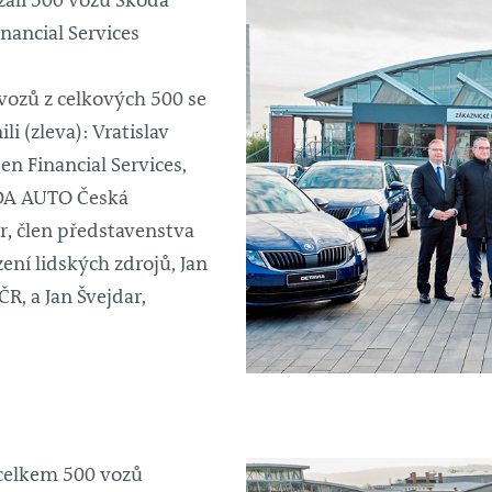
vzali 500 vozů Škoda
nancial Services
vozů z celkových 500 se
li (zleva): Vratislav
en Financial Services,
ODA AUTO Česká
, člen představenstva
ení lidských zdrojů, Jan
R, a Jan Švejdar,
i celkem 500 vozů