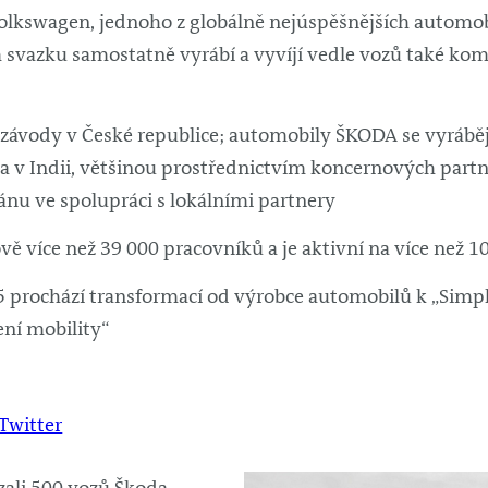
olkswagen, jednoho z globálně nejúspěšnějších autom
vazku samostatně vyrábí a vyvíjí vedle vozů také ko
 závody v České republice; automobily ŠKODA se vyrábějí
 a v Indii, většinou prostřednictvím koncernových partne
ánu ve spolupráci s lokálními partnery
ě více než 39 000 pracovníků a je aktivní na více než 10
5 prochází transformací od výrobce automobilů k „Simpl
šení mobility“
Twitter