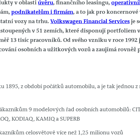
dukty v oblasti
úvěru
, finančního leasingu,
operativní
bám,
podnikatelům i firmám
, a to jak pro koncernové
statní vozy na trhu.
Volkswagen Financial Services
je 
zastoupených v 51 zemích, které disponují portfoliem 
měř 13 tisíc pracovníků. Od svého vzniku v roce 1992 
cování osobních a užitkových vozů a zaujímá rovněž 
oku 1895, z období počátků automobilu, a je tak jednou z
 zákazníkům 9 modelových řad osobních automobilů: CIT
ROQ, KODIAQ, KAMIQ a SUPERB
ákazníkům celosvětově více než 1,25 milionu vozů