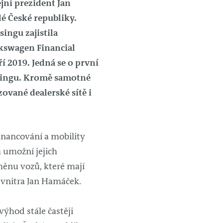
jní prezident Jan
lé České republiky.
ingu zajistila
lkswagen Financial
í 2019. Jedná se o první
easingu. Kromě samotné
ované dealerské sítě i
inancování a mobility
a umožní jejich
ýměnu vozů, které mají
 vnitra Jan Hamáček.
 výhod stále častěji