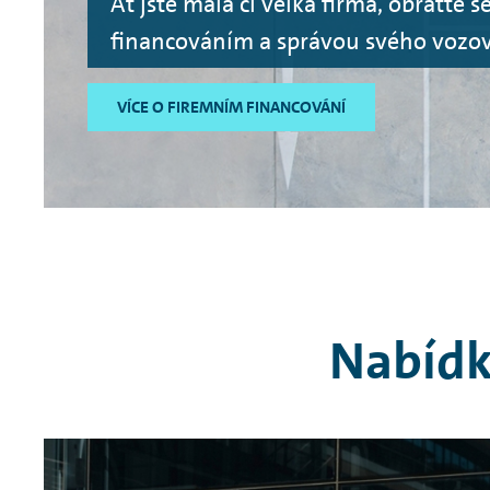
Ať jste malá či velká firma, obraťte s
financováním a správou svého vozo
VÍCE O FIREMNÍM FINANCOVÁNÍ
Nabídk