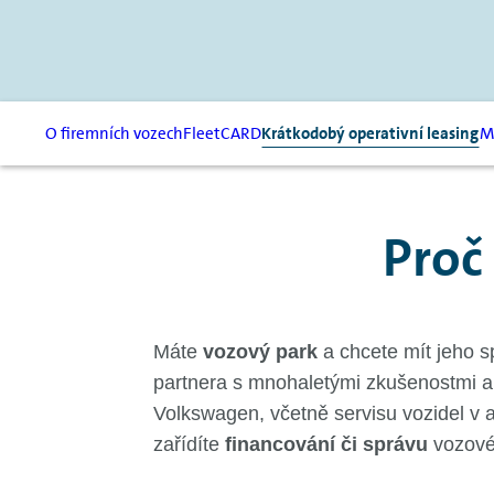
O firemních vozech
FleetCARD
Krátkodobý operativní leasing
M
Proč
Máte
vozový park
a chcete mít jeho s
partnera s mnohaletými zkušenostmi a
Volkswagen, včetně servisu vozidel v au
zařídíte
financování či správu
vozové