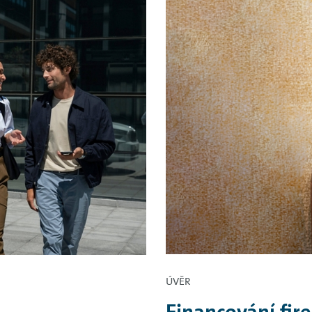
ÚVĚR
Financování fi