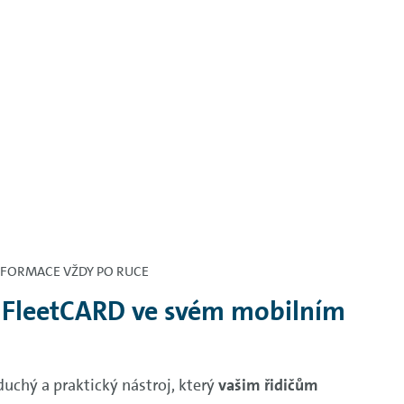
NFORMACE VŽDY PO RUCE
 FleetCARD ve svém mobilním
chý a praktický nástroj, který
vašim řidičům