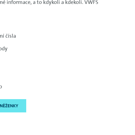
é informace, a to kdykoli a kdekoli. VWFS
ní čísla
ody
o
ENĚŽENKY