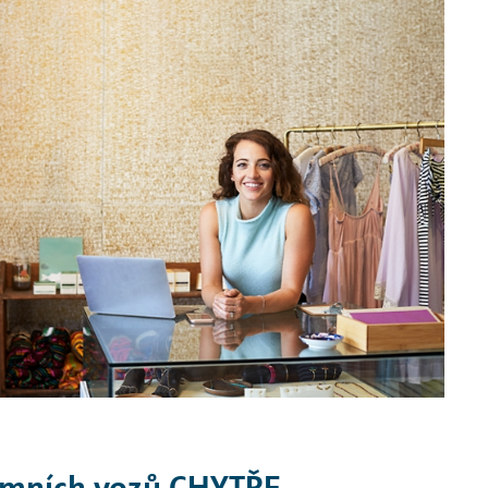
remních vozů CHYTŘE