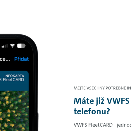
MĚJTE VŠECHNY POTŘEBNÉ I
Máte již VWFS
telefonu?
VWFS FleetCARD - jednodu