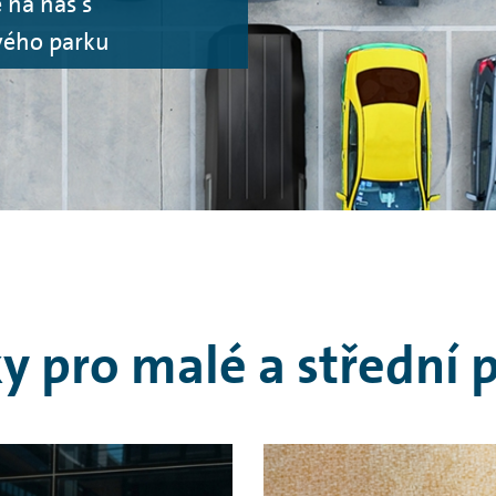
e na nás s
vého parku
y pro malé a střední 