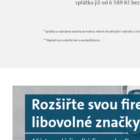
splátku již od 6 589 Kč be
* Splátky a nabízená vozidla se mohou měnit dle aktuální nabídky z in
** Neplatí pro vozidla taxi a autopůjčovny
Rozšiřte svou fir
libovolné značky