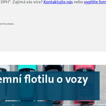
z DPH*. Zajímá vás více?
Kontaktujte nás
nebo
vyplňte for
terního skladu
emní flotilu o vozy