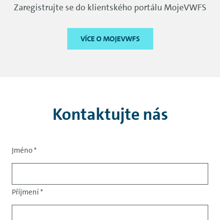
Zaregistrujte se do klientského portálu MojeVWFS
VÍCE O MOJEVWFS
Kontaktujte nás
Jméno
*
Salutation
Příjmení
*