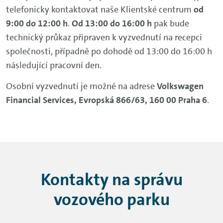
Sídlo společnosti a identifikační
telefonicky kontaktovat naše Klientské centrum
od
údaje
9:00 do 12:00 h
.
Od 13:00 do 16:00 h
pak bude
technický průkaz připraven k vyzvednutí na recepci
společnosti, případně po dohodě od 13:00 do 16:00 h
následující pracovní den.
ŠkoFIN s.r.o.
Osobní vyzvednutí je možné na adrese
Volkswagen
Sídlo společnosti
Financial Services, Evropská 866/63, 160 00 Praha 6
.
Pekařská 635/6
Jinonice
155 00 Praha 5
Kontakty na správu
IČ: 45805369
DIČ: CZ45805369
vozového parku
Společnost je zapsána v obchodním rejstříku u
Městského soudu v Praze, oddíl C, vložka 11881.