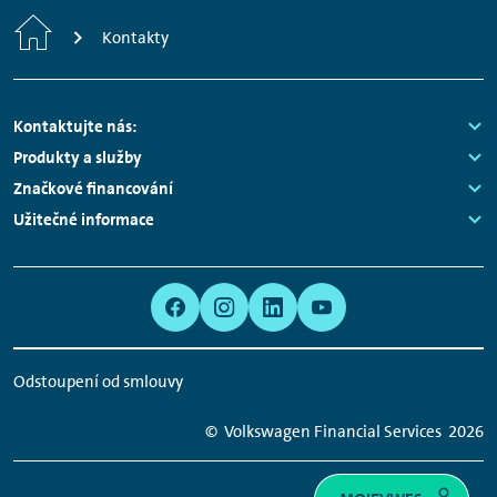
Home
Kontakty
Footer
Kontaktujte nás:
Navigation
Links:
Produkty a služby
Links:
Značkové financování
Links:
Užitečné informace
Links:
Meta
Social
Navigation
Media
Network
Odstoupení od smlouvy
Links
© Volkswagen Financial Services
2026