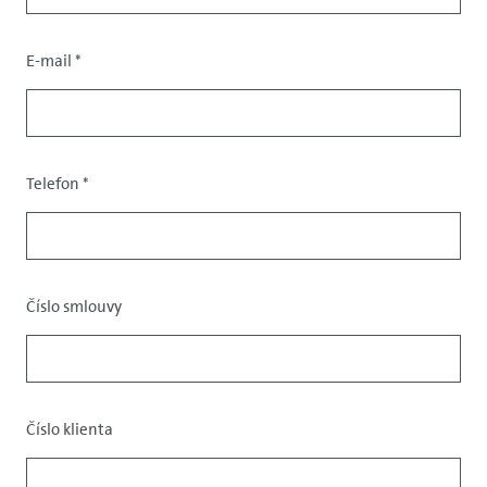
E-mail
*
Contact
data
Telefon
*
Číslo smlouvy
Data
Číslo klienta