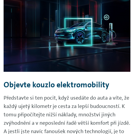
Objevte kouzlo elektromobility
Představte si ten pocit, když usedáte do auta a víte, že
každý ujetý kilometr je cesta za lepší budoucností. K
tomu připočítejte nižší náklady, množství jiných
zvýhodnění a v neposlední řadě větší komfort při jízdě.
A jestli jste navíc fanoušek nových technologií, je to