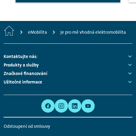
Home
eMobilita
Je pro mě vhodná elektromobilita
Footer
Kontaktujte nás:
Navigation
Links:
Produkty a služby
Links:
Značkové financování
Links:
Užitečné informace
Links:
Meta
Social
Navigation
Media
Network
Odstoupení od smlouvy
Links