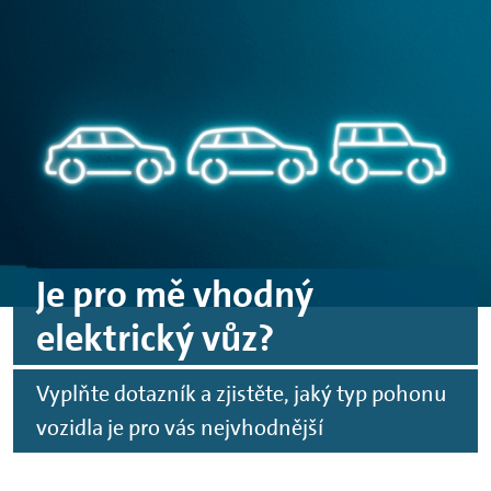
Skip to main content
Skip to footer
Je pro mě vhodný
elektrický vůz?
Vyplňte dotazník a zjistěte, jaký typ pohonu
vozidla je pro vás nejvhodnější