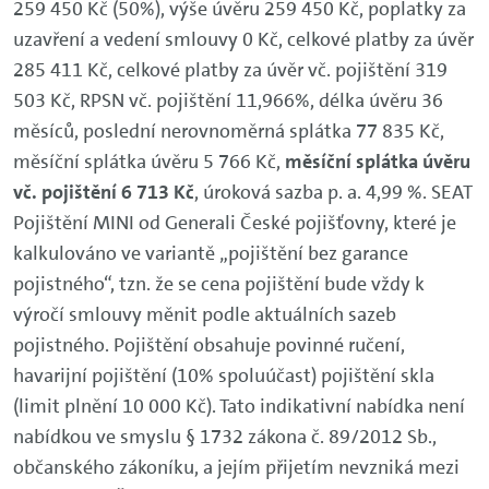
259 450 Kč (50%), výše úvěru 259 450 Kč, poplatky za
uzavření a vedení smlouvy 0 Kč, celkové platby za úvěr
285 411 Kč, celkové platby za úvěr vč. pojištění 319
503 Kč, RPSN vč. pojištění 11,966%, délka úvěru 36
měsíců, poslední nerovnoměrná splátka 77 835 Kč,
měsíční splátka úvěru 5 766 Kč,
měsíční splátka úvěru
vč. pojištění 6 713 Kč
, úroková sazba p. a. 4,99 %. SEAT
Pojištění MINI od Generali České pojišťovny, které je
kalkulováno ve variantě „pojištění bez garance
pojistného“, tzn. že se cena pojištění bude vždy k
výročí smlouvy měnit podle aktuálních sazeb
pojistného. Pojištění obsahuje povinné ručení,
havarijní pojištění (10% spoluúčast) pojištění skla
(limit plnění 10 000 Kč). Tato indikativní nabídka není
nabídkou ve smyslu § 1732 zákona č. 89/2012 Sb.,
občanského zákoníku, a jejím přijetím nevzniká mezi