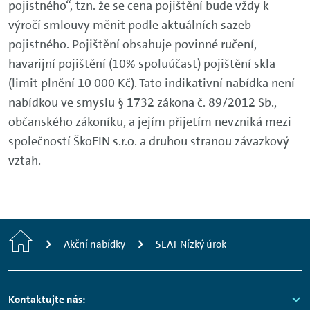
pojistného“, tzn. že se cena pojištění bude vždy k
výročí smlouvy měnit podle aktuálních sazeb
pojistného. Pojištění obsahuje povinné ručení,
havarijní pojištění (10% spoluúčast) pojištění skla
(limit plnění 10 000 Kč). Tato indikativní nabídka není
nabídkou ve smyslu § 1732 zákona č. 89/2012 Sb.,
občanského zákoníku, a jejím přijetím nevzniká mezi
společností ŠkoFIN s.r.o. a druhou stranou závazkový
vztah.
Home
Akční nabídky
SEAT Nízký úrok
Footer
Kontaktujte nás: