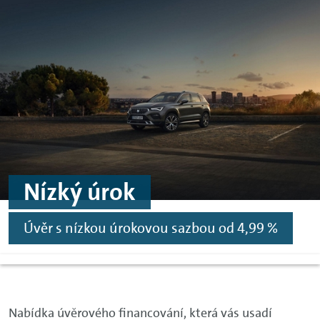
Skip to main content
Skip to footer
Nízký úrok
Úvěr s nízkou úrokovou sazbou od 4,99 %
Nabídka úvěrového financování, která vás usadí