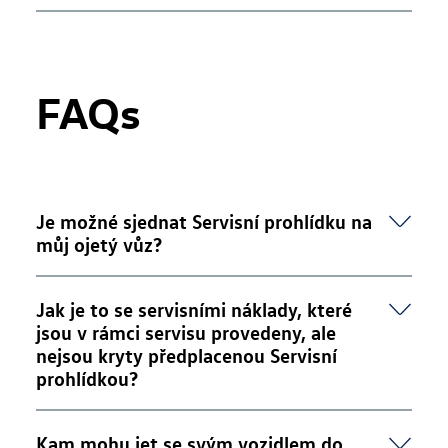
FAQs
Je možné sjednat Servisní prohlídku na
můj ojetý vůz?
Ano, možnost sjednání Servisní prohlídky není
Jak je to se servisními náklady, které
omezená stářím vozidla ani počtem najetých
jsou v rámci servisu provedeny, ale
kilometrů.
nejsou kryty předplacenou Servisní
prohlídkou?
V případě takovýchto nákladů jste vždy předem
Kam mohu jet se svým vozidlem do