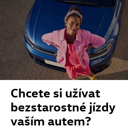
Skip to main content
Skip to footer
Chcete si užívat
bezstarostné jízdy
vaším autem?