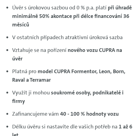
Úvěr s úrokovou sazbou od 0 % p.a. platí
při úhradě
minimálně 50% akontace při délce financování 36
měsíců
V ostatních případech atraktivní úroková sazba
Vztahuje se na pořízení
nového vozu CUPRA na
úvěr
Platná pro
model CUPRA Formentor, Leon, Born,
Raval a Terramar
Využít ji mohou
soukromé osoby, podnikatelé i
firmy
Zafinancujeme vám
40 - 100 % hodnoty vozu
Délku úvěru si nastavíte dle vašich potřeb na
1 až 6
let